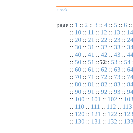
« back
page
::
1
::
2
::
3
::
4
::
5
::
6
:
::
10
::
11
::
12
::
13
::
1
::
20
::
21
::
22
::
23
::
2
::
30
::
31
::
32
::
33
::
3
::
40
::
41
::
42
::
43
::
4
::
50
::
51
::
52
::
53
::
54
::
60
::
61
::
62
::
63
::
6
::
70
::
71
::
72
::
73
::
7
::
80
::
81
::
82
::
83
::
8
::
90
::
91
::
92
::
93
::
9
::
100
::
101
::
102
::
10
::
110
::
111
::
112
::
113
::
120
::
121
::
122
::
12
::
130
::
131
::
132
::
13