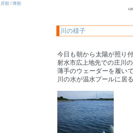
昇順
/
降順
ca
川の様子
今日も朝から太陽が照り
射水市広上地先での庄川の水
薄手のウェーダーを履い
川の水が温水プールに居