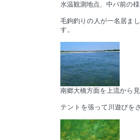
水温観測地点、中パ前の様
毛鉤釣りの人が一名居ま
す。
南郷大橋方面を上流から
テントを張って川遊びを