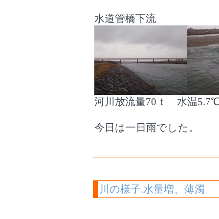
水道管橋下流
河川放流量70ｔ 水温5.7
今日は一日雨でした。
川の様子.水量増、薄濁