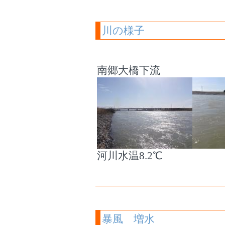
川の様子
南郷大橋下流
河川水温8.2℃
暴風 増水