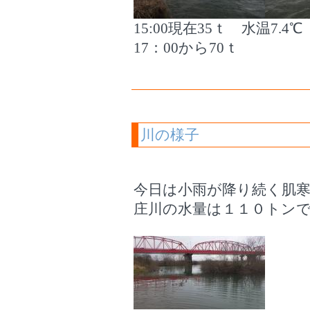
15:00現在35ｔ 水温7.4
17：00から70ｔ
川の様子
今日は小雨が降り続く肌
庄川の水量は１１０トン