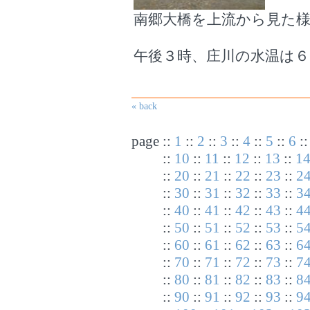
南郷大橋を上流から見た
午後３時、庄川の水温は６
« back
page
::
1
::
2
::
3
::
4
::
5
::
6
:
::
10
::
11
::
12
::
13
::
1
::
20
::
21
::
22
::
23
::
2
::
30
::
31
::
32
::
33
::
3
::
40
::
41
::
42
::
43
::
4
::
50
::
51
::
52
::
53
::
5
::
60
::
61
::
62
::
63
::
6
::
70
::
71
::
72
::
73
::
7
::
80
::
81
::
82
::
83
::
8
::
90
::
91
::
92
::
93
::
9