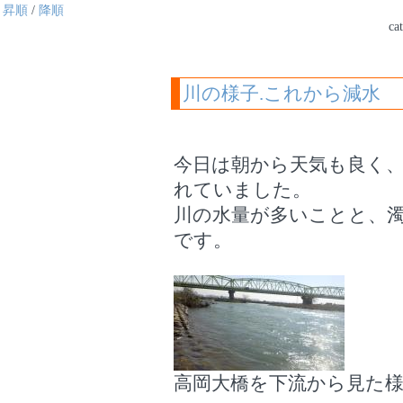
昇順
/
降順
ca
川の様子.これから減水
今日は朝から天気も良く
れていました。
川の水量が多いことと、
です。
高岡大橋を下流から見た