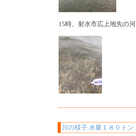
15時、射水市広上地先の河
川の様子.水量１８０トン