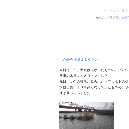
««
サクラマス放流
«« カテゴリ内前記事(
川の様
»
川の様子.水量１８０トン
今日は一日、天気は良かったものの、ダムの
庄川の水量は１８０トンでした。
先日、サケの稚魚が見られた大門大橋下の様
水位は先日よりも高くなっていたものの、サ
泳ぎ回っていました。