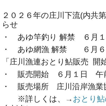
２０２６年の庄川下流(内共
らせ
・ あゆ竿釣り 解禁 ６月
・ あゆ網漁 解禁 ６月６
「庄川漁連おとり鮎販売 開
・ 販売開始 ６月１日 午
・ 販売場所 庄川沿岸漁業
※詳しくは、→
おとり鮎