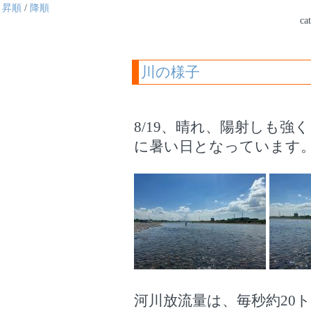
昇順
/
降順
ca
川の様子
8/19、晴れ、陽射しも強く
に暑い日となっています
河川放流量は、毎秒約20