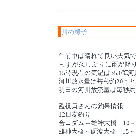
川の様子
午前中は晴れて良い天気
ますが久しぶりに雨が降
15時現在の気温は35.0℃河
河川放水量は毎秒約20ｔ
明日の河川放流量は毎秒約
監視員さんの釣果情報
12日友釣り
合口ダム～雄神大橋 10～
雄神大橋～砺波大橋 15～2