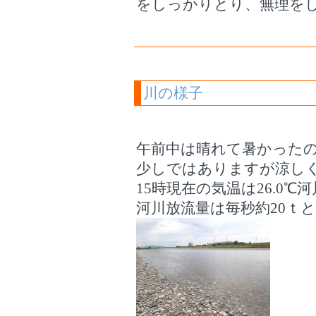
をしっかりとり、無理を
川の様子
午前中は晴れて暑かった
少しではありますが涼し
15時現在の気温は26.0℃河
河川放流量は毎秒約20ｔ