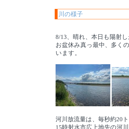
川の様子
8/13、晴れ、本日も陽
お盆休み真っ最中、多く
います。
河川放流量は、毎秒約20
15時射水市広上地先の河川