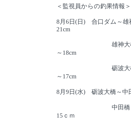
＜監視員からの釣果情報＞
8月6日(日) 合口ダム～雄
21cm
雄神大橋～砺波大橋
～18c
砺波大橋～中田橋 
～17cm
8月9日(水) 砺波大橋～中
中田橋～新幹線橋 
15ｃｍ