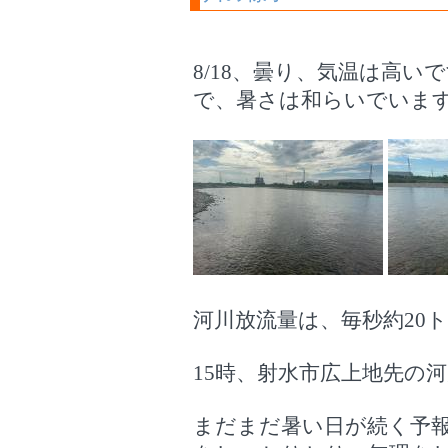
8/18、曇り、気温は高
で、暑さは和らいでいま
河川放流量は、毎秒約20
15時、射水市広上地先の河
まだまだ暑い日が続く予