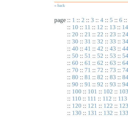
« back
page
::
1
::
2
::
3
::
4
::
5
::
6
:
::
10
::
11
::
12
::
13
::
1
::
20
::
21
::
22
::
23
::
2
::
30
::
31
::
32
::
33
::
3
::
40
::
41
::
42
::
43
::
4
::
50
::
51
::
52
::
53
::
5
::
60
::
61
::
62
::
63
::
6
::
70
::
71
::
72
::
73
::
7
::
80
::
81
::
82
::
83
::
8
::
90
::
91
::
92
::
93
::
9
::
100
::
101
::
102
::
10
::
110
::
111
::
112
::
113
::
120
::
121
::
122
::
12
::
130
::
131
::
132
::
13