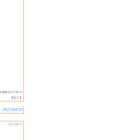
4/30(Fri) 17:19:17
【
修正
】
2021/04/29
[川の様子]