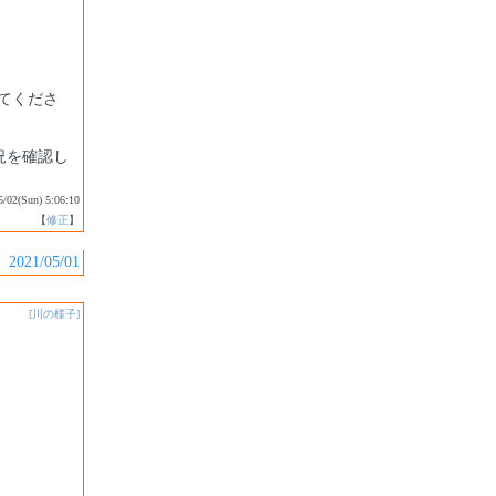
てくださ
況を確認し
5/02(Sun) 5:06:10
【
修正
】
2021/05/01
[川の様子]