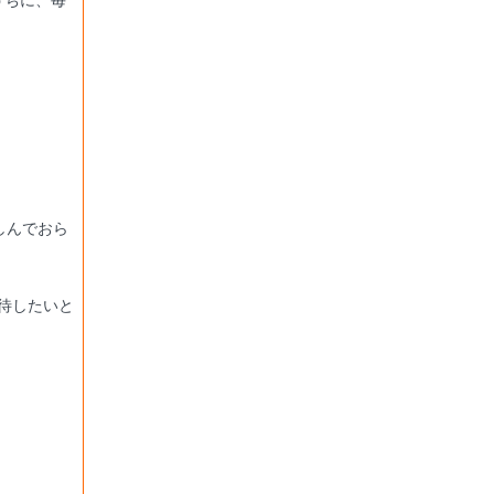
うちに、毎
しんでおら
待したいと