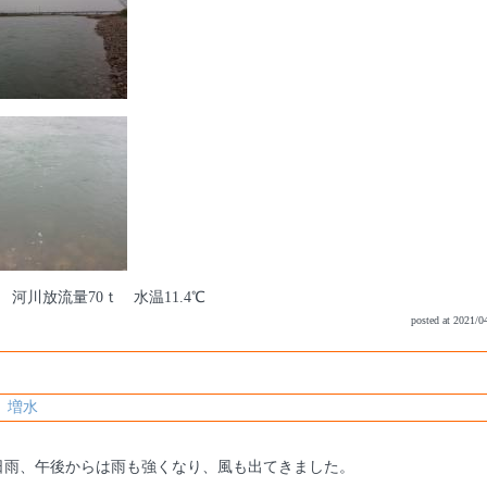
在 河川放流量70ｔ 水温11.4℃
posted at 2021/0
 増水
日雨、午後からは雨も強くなり、風も出てきました。