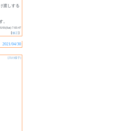
け渡しする
す。
05/01(Sat) 7:03:47
【
修正
】
2021/04/30
[川の様子]