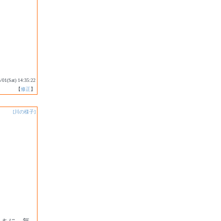
5/01(Sat) 14:35:22
【
修正
】
[川の様子]