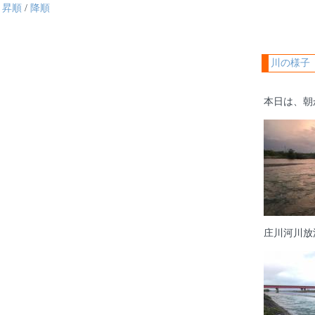
昇順
/
降順
川の様子
本日は、朝
庄川河川放