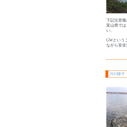
下記注意報
富山県では
い。
GWという
ながら安全
川の様子