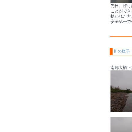
先日、許可
ことができ
拾われた方
安全第一で
川の様子
南郷大橋下