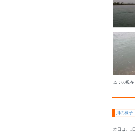
15：00現
川の様子
本日は、1