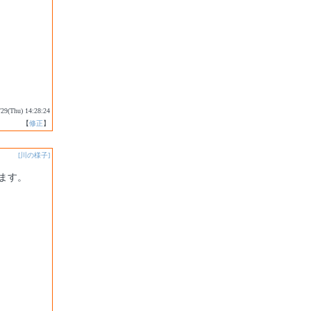
/29(Thu) 14:28:24
【
修正
】
[川の様子]
ます。