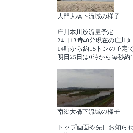
大門大橋下流域の様子
庄川本川放流量予定
24日13時40分現在の庄
14時から約15トンの予定
明日25日は0時から毎秒約
南郷大橋下流域の様子
トップ画面や先日お知ら