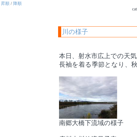
昇順
/
降順
ca
川の様子
本日、射水市広上での天
長袖を着る季節となり、
南郷大橋下流域の様子