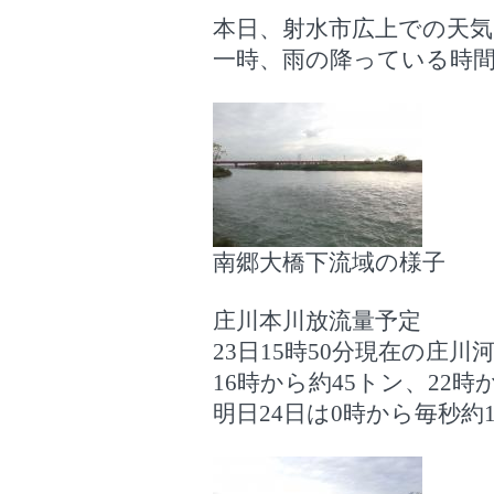
本日、射水市広上での天
一時、雨の降っている時
南郷大橋下流域の様子
庄川本川放流量予定
23日15時50分現在の庄
16時から約45トン、22
明日24日は0時から毎秒約