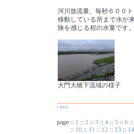
河川放流量、毎秒６００
移動している所まで水が
険を感じる程の水量です
大門大橋下流域の様子
« back
page
::
1
::
2
::
3
::
4
::
5
::
6
:
::
10
::
11
::
12
::
13
::
1