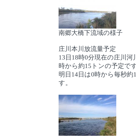
南郷大橋下流域の様子
庄川本川放流量予定
13日18時0分現在の庄川
時から約15トンの予定で
明日14日は0時から毎秒約
す。