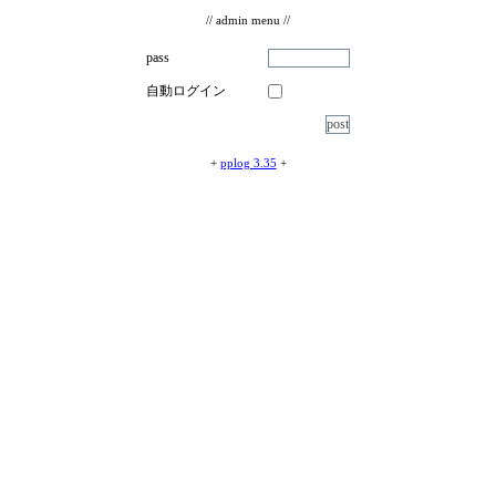
// admin menu //
pass
自動ログイン
+
pplog 3.35
+