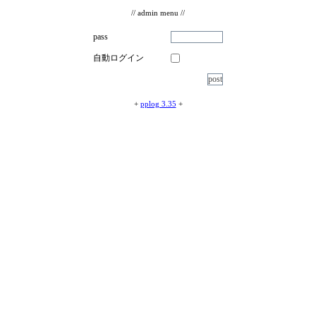
// admin menu //
pass
自動ログイン
+
pplog 3.35
+