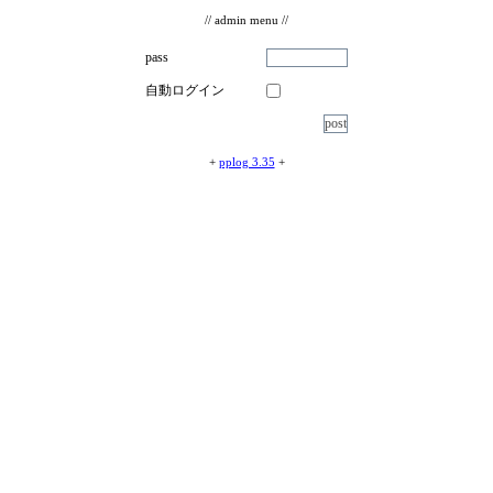
// admin menu //
pass
自動ログイン
+
pplog 3.35
+