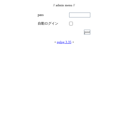
// admin menu //
pass
自動ログイン
+
pplog 3.35
+