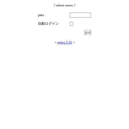
// admin menu //
pass
自動ログイン
+
pplog 3.35
+