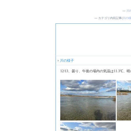
««
川
«« カテゴリ内前記事(
川の
»
川の様子
12/13、曇り、午後の場内の気温は11.3