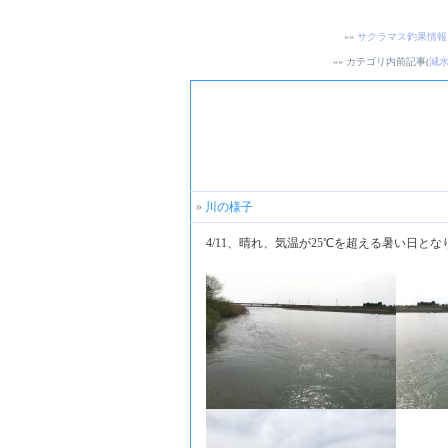
««
サクラマス釣果情報
«« カテゴリ内前記事(
減
»
川の様子
4/11、晴れ、気温が25℃を超える暑い日と