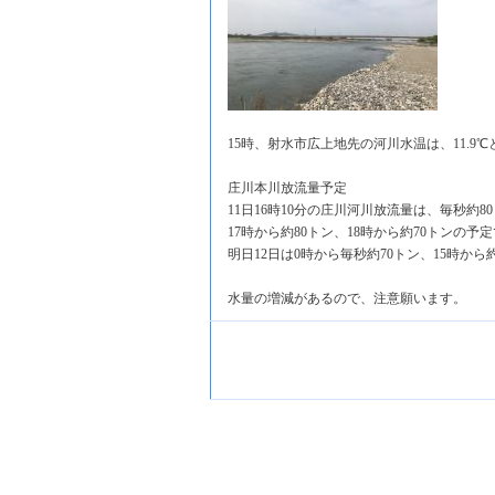
15時、射水市広上地先の河川水温は、11.9
庄川本川放流量予定
11日16時10分の庄川河川放流量は、毎秒約8
17時から約80トン、18時から約70トンの予
明日12日は0時から毎秒約70トン、15時から
水量の増減があるので、注意願います。