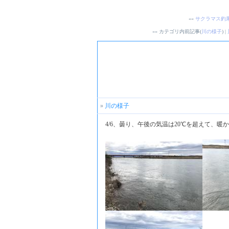
««
サクラマス釣
«« カテゴリ内前記事(
川の様子
) |
»
川の様子
4/6、曇り、午後の気温は20℃を超えて、暖