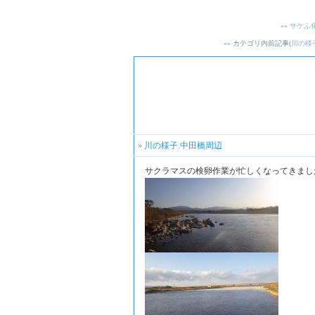
««
サケふ
«« カテゴリ内前記事(
川の様
»
川の様子.中田橋周辺
サクラマスの検卵作業が忙しくなってきまし