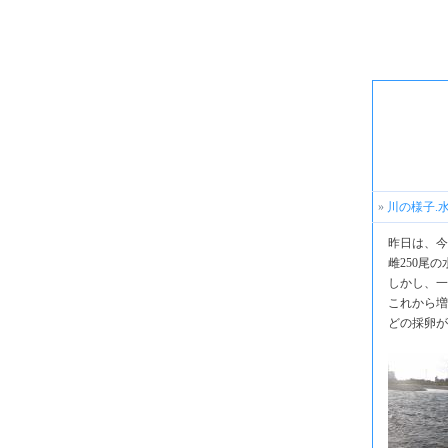
»
川の様子.
昨日は、今
雌250尾
しかし、一
これから増
どの採卵が