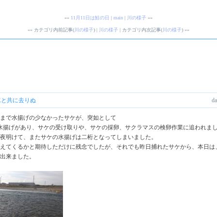
««
11月11日は鮭の日
|
main
|
川の様子
»»
«« カテゴリ内前記事(
川の様子
) |
川の様子
| カテゴリ内次記事(
川の様子
) »»
水と共に去りぬ
da
まで水揚げの少なかったサケが、突如として
の水揚げがあり、サケの受け取りや、サケの採卵、サクラマスの検卵作業に追われま
夜明けて、またサケの水揚げは二桁となってしまいました。
えてくるかと期待しただけに残念でしたが、それでも昨日捕れたサケから、本日は、
出来ました。