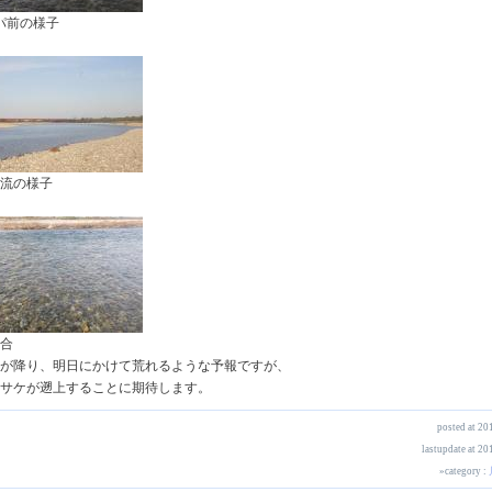
パ前の様子
流の様子
合
が降り、明日にかけて荒れるような予報ですが、
サケが遡上することに期待します。
posted at 2
lastupdate at 2
»category :