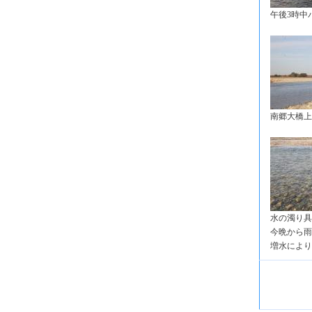
午後3時中
南郷大橋上
水の濁り具
今晩から雨
増水により